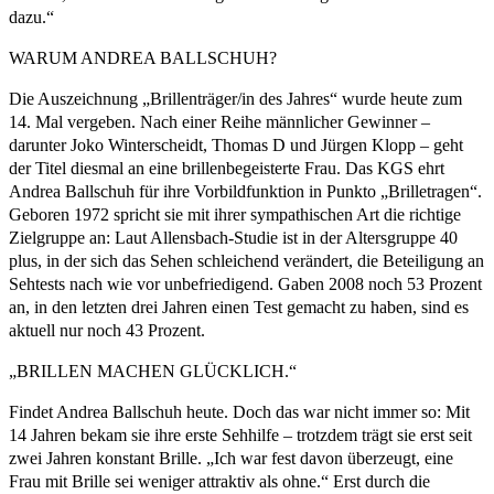
dazu.“
WARUM ANDREA BALLSCHUH?
Die Auszeichnung „Brillenträger/in des Jahres“ wurde heute zum
14. Mal vergeben. Nach einer Reihe männlicher Gewinner –
darunter Joko Winterscheidt, Thomas D und Jürgen Klopp – geht
der Titel diesmal an eine brillenbegeisterte Frau. Das KGS ehrt
Andrea Ballschuh für ihre Vorbildfunktion in Punkto „Brilletragen“.
Geboren 1972 spricht sie mit ihrer sympathischen Art die richtige
Zielgruppe an: Laut Allensbach-Studie ist in der Altersgruppe 40
plus, in der sich das Sehen schleichend verändert, die Beteiligung an
Sehtests nach wie vor unbefriedigend. Gaben 2008 noch 53 Prozent
an, in den letzten drei Jahren einen Test gemacht zu haben, sind es
aktuell nur noch 43 Prozent.
„BRILLEN MACHEN GLÜCKLICH.“
Findet Andrea Ballschuh heute. Doch das war nicht immer so: Mit
14 Jahren bekam sie ihre erste Sehhilfe – trotzdem trägt sie erst seit
zwei Jahren konstant Brille. „Ich war fest davon überzeugt, eine
Frau mit Brille sei weniger attraktiv als ohne.“ Erst durch die