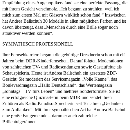
Empfehlung eines Augenoptikers fand sie eine perfekte Fassung, die
mit ihrem Gesicht verschmolz. „Ich begann zu strahlen, weil ich
mich zum ersten Mal mit Gläsern wirklich schön fand.“ Inzwischen
hat Andrea Ballschuh 30 Modelle in allen möglichen Farben und ist
davon überzeugt, dass „Menschen durch eine Brille sogar noch
attraktiver werden können“.
SYMPATHISCH PROFESSIONELL
Ihre Fernsehkarriere begann die gebürtige Dresdnerin schon mit elf
Jahren beim DDR-Kinderfernsehen. Darauf folgten Moderationen
von zahlreichen TV- und Radiosendungen sowie Gastauftritte als
Schauspielerin. Heute ist Andrea Ballschuh ein gesetztes ZDF-
Gesicht: Sie moderiert das Servicemagazin „Volle Kanne“, das
Boulevardmagazin „Hallo Deutschland“, das Wertemagazin
„sonntags – TV fürs Leben“ und mehrere Sonderformate. Sie ist
eine erfolgreiche Quizmasterin beim MDR und sendet ihren
Zuhören als Radio-Paradiso-Sprecherin seit 16 Jahren „Gedanken
zum Auftanken“. Mit ihrer sympathischen Art hat Andrea Ballschuh
eine große Fangemeinde – darunter auch zahlreiche
Brillenträger/innen.